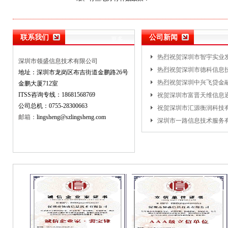
ITSS认证证书升级ITS...
ITSS认证资质整改和降级..
ITSS认证证书有效期多久..
联系我们
公司新闻
更多…
热烈祝贺深圳市智宇实业发
深圳市领盛信息技术有限公司
热烈祝贺深圳市德科信息技
地址：深圳市龙岗区布吉街道金鹏路26号
热烈祝贺深圳中兴飞贷金融
金鹏大厦712室
ITSS咨询专线：18681568769
祝贺深圳市富晋天维信息通
公司总机：0755-28300663
祝贺深圳市汇源衡润科技有
邮箱：
lingsheng@szlingsheng.com
深圳市一路信息技术服务有限