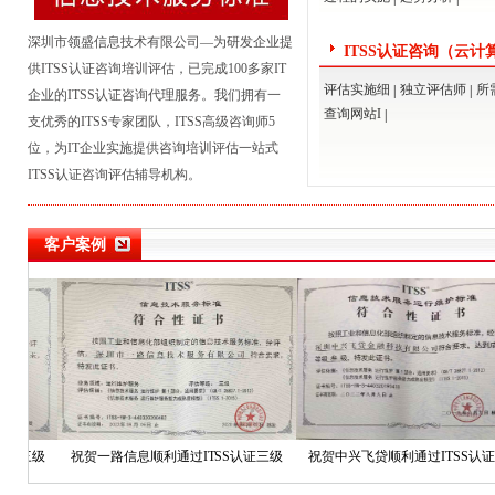
深圳市领盛信息技术有限公司—为研发企业提
ITSS认证咨询（云计
供ITSS认证咨询培训评估，已完成100多家IT
模型）
评估实施细
独立评估师
所
|
|
企业的ITSS认证
咨询代理
服务。我们拥有一
查询网站I
|
支优秀的ITSS专家团队，ITSS高级咨询师5
位，为IT企业实施
提供咨询培训评估一站式
ITSS认证咨询评估辅导机构。
客户案例
ITSS认证资质成熟度等级..
通过周期ITSS认证运维模..
正副本证书ITSS认证三级..
ITSS认证证书换换证！
ITSS认证证书升级ITS...
三级
祝贺一路信息顺利通过ITSS认证三级
祝贺中兴飞贷顺利通过ITSS认证三级
ITSS认证资质整改和降级..
ITSS认证证书有效期多久..
（运行维护模型）
（运行维护模型）