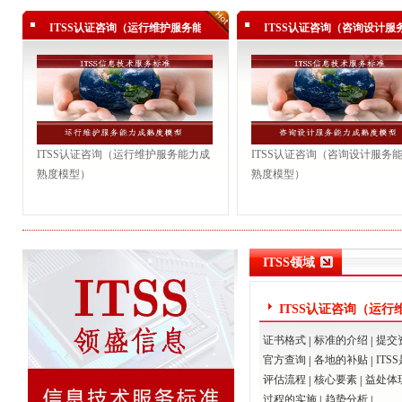
祝贺一路信息顺利通过ITSS认证三级（运行维护模型）
ITSS认证咨询（运行维护服务能力成
ITSS认证咨询（咨询设计服
祝贺正能信息顺利通过ITSS认证三级（运行维护模型）
熟度模型）
熟度模型）
祝贺汇源衡润顺利通过ITSS认证三级（运行维护模型）
热烈祝贺富晋天维顺利通过ITSS认证三级（运行维护模型）
热烈祝贺深圳中兴飞贷金融科技有限公司顺利通过ITSS认证
ITSS认证咨询（运行维护服务能力成
三级...
祝贺广宁实业顺利通过ITSS认证三级（运行维护模型）！
ITSS认证咨询（咨询设计服务
熟度模型）
熟度模型）
祝贺一路信息顺利通过ITSS认证三级（运行维护模型）
祝贺正能信息顺利通过ITSS认证三级（运行维护模型）
ITSS领域
ITSS认证咨询（运行
力成熟度模型）
证书格式
标准的介绍
提交
|
|
官方查询
各地的补贴
ITS
|
|
评估流程
核心要素
益处体
|
|
过程的实施
趋势分析
|
|