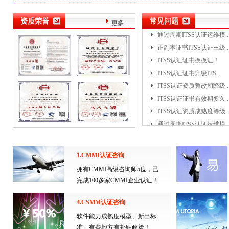
ITSS认证资质成熟度等级..
资质荣誉
常见问题
通过周期ITSS认证运维模..
更多…
正副本证书ITSS认证三级..
ITSS认证证书换换证！
ITSS认证证书升级ITS...
ITSS认证资质整改和降级..
ITSS认证证书有效期多久..
ITSS认证资质成熟度等级..
通过周期ITSS认证运维模..
正副本证书ITSS认证三级..
ITSS认证证书换换证！
ITSS认证证书升级ITS...
1.CMMI认证咨询
ITSS认证资质整改和降级..
拥有CMMI高级咨询师5位，已
ITSS认证证书有效期多久..
完成100多家CMMI企业认证！
ITSS认证资质成熟度等级..
通过周期ITSS认证运维模..
4.CSMM认证咨询
正副本证书ITSS认证三级..
软件能力成熟度模型、新出标
ITSS认证证书换换证！
准、有些地方有补贴政策！