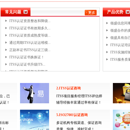
ITSS认证证书升级ITS...
ITSS认证资质整改和降级...
常见问题
产品优势
ITSS认证证书有效期多久...
领盛信息同事顺
ITSS认证资质成熟度等级...
领盛合作的多家
通过周期ITSS认证运维模...
领盛具有自己I
正副本证书ITSS认证三级...
ITSS认证培
ITSS认证证书换换证！
ITSS实施经
ITSS认证证书升级ITS...
ITSS服务质
ITSS认证资质整改和降级...
ITSS认证证书有效期多久...
ITSS认证资质成熟度等级...
通过周期ITSS认证运维模...
2.ITSS认证咨询
正副本证书ITSS认证三级...
5位，已
ITSS项目服务经理ITSS评估师
ITSS认证证书换换证！
业认证！
辅导经验丰富通过率有保证！
ITSS认证证书升级ITS...
ITSS认证资质整改和降级...
5.ISO27001认证咨询
ITSS认证证书有效期多久...
新出标
多证机构专线渠道、保证咨询
策！
质量、快捷、准时完成！