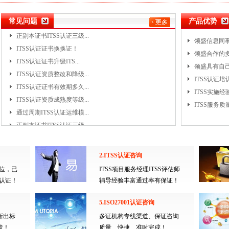
通过周期ITSS认证运维模...
正副本证书ITSS认证三级...
常见问题
产品优势
ITSS认证证书换换证！
领盛信息同事顺
ITSS认证证书升级ITS...
领盛合作的多家
ITSS认证资质整改和降级...
领盛具有自己I
ITSS认证证书有效期多久...
ITSS认证培
ITSS认证资质成熟度等级...
ITSS实施经
通过周期ITSS认证运维模...
ITSS服务质
正副本证书ITSS认证三级...
ITSS认证证书换换证！
ITSS认证证书升级ITS...
ITSS认证资质整改和降级...
2.ITSS认证咨询
ITSS认证证书有效期多久...
5位，已
ITSS项目服务经理ITSS评估师
ITSS认证资质成熟度等级...
业认证！
辅导经验丰富通过率有保证！
通过周期ITSS认证运维模...
正副本证书ITSS认证三级...
5.ISO27001认证咨询
ITSS认证证书换换证！
新出标
多证机构专线渠道、保证咨询
ITSS认证证书升级ITS...
策！
质量、快捷、准时完成！