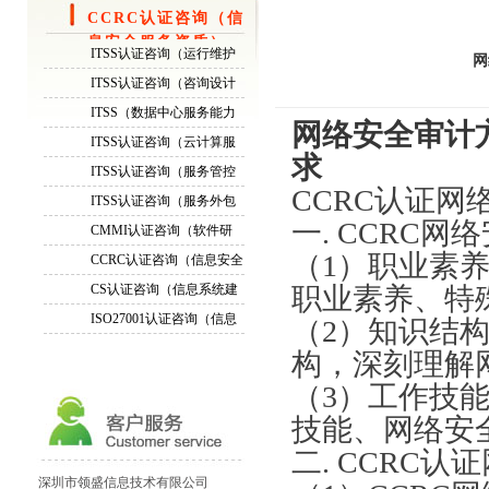
CCRC认证咨询（信
息安全服务资质）
ITSS认证咨询（运行维护
网
服务能力成熟度模型）
ITSS认证咨询（咨询设计
服务能力成熟度模型）
ITSS（数据中心服务能力
网络安全审计
成熟度模型）认证咨询
ITSS认证咨询（云计算服
求
务能力模型）
ITSS认证咨询（服务管控
CCRC认证
网
标准）
ITSS认证咨询（服务外包
标准）
一
.
CCRC
网络
CMMI认证咨询（软件研
发能力成熟度模型评估）
（
1）职业素
CCRC认证咨询（信息安全
服务资质）
CS认证咨询（信息系统建
职业素养、特
设与服务模型评估）
ISO27001认证咨询（信息
（
2）知识结
安全管理体系标准））
构，深刻理解
（
3）工作技
ITSS认证资质成熟度等级...
技能、网络安
通过周期ITSS认证运维模...
二
.
CCRC认证
正副本证书ITSS认证三级...
深圳市领盛信息技术有限公司
ITSS认证证书换换证！