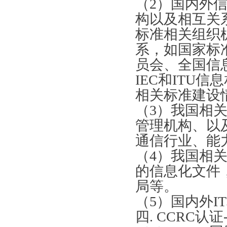
（
2）国内外
通过周期ITSS认证运维模...
构以及相互关系
正副本证书ITSS认证三级...
标准相关组织
ITSS认证证书换换证！
系，如国家标
ITSS认证证书升级ITS...
员会、全国信
ITSS认证资质整改和降级...
ITSS认证证书有效期多久...
IEC和ITU
相关标准建设
（
3）我国相
管理机构、以
通信行业、能
（
4）我国相
的信息化文件
局等。
（
5）国内外I
四
.
CCRC认证