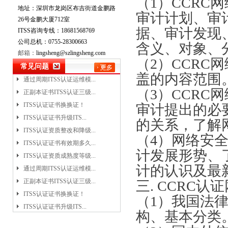
（
1）
CCRC
网
地址：深圳市龙岗区布吉街道金鹏路
ITSS认证证书升级ITS...
审计计划、审
26号金鹏大厦712室
ITSS认证资质整改和降级...
据、审计发现
ITSS咨询专线：18681568769
ITSS认证证书有效期多久...
公司总机：0755-28300663
含义、对象、
ITSS认证资质成熟度等级...
邮箱：
lingsheng@szlingsheng.com
（
2）
CCRC
网
通过周期ITSS认证运维模...
常见问题
正副本证书ITSS认证三级...
盖的内容范围
ITSS认证证书换换证！
（
3）
CCRC
网
ITSS认证证书升级ITS...
审计提出的必
ITSS认证资质整改和降级...
的关系，了解
ITSS认证证书有效期多久...
（
4）网络安
ITSS认证资质成熟度等级...
通过周期ITSS认证运维模...
计发展形势、
正副本证书ITSS认证三级...
计的认识及最
ITSS认证证书换换证！
三
.
CCRC认证
ITSS认证证书升级ITS...
（
1）我国法
ITSS认证资质整改和降级...
构、基本分类
ITSS认证证书有效期多久...
ITSS认证资质成熟度等级...