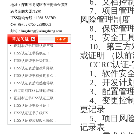
6、文档控
ITSS认证证书升级ITS...
地址：深圳市龙岗区布吉街道金鹏路
7、项目管
ITSS认证资质整改和降级...
26号金鹏大厦712室
ITSS认证证书有效期多久...
风险管理制度
ITSS咨询专线：18681568769
公司总机：0755-28300663
ITSS认证资质成熟度等级...
8、保密管
邮箱：
lingsheng@szlingsheng.com
通过周期ITSS认证运维模...
9、安全工
常见问题
正副本证书ITSS认证三级...
10、第三
ITSS认证证书换换证！
或证明 （以
ITSS认证证书升级ITS...
ITSS认证资质整改和降级...
CCRC认
ITSS认证证书有效期多久...
1、软件安
ITSS认证资质成熟度等级...
2、开发计
通过周期ITSS认证运维模...
3、配置管
正副本证书ITSS认证三级...
4、变更控
ITSS认证证书换换证！
ITSS认证证书升级ITS...
更记录
ITSS认证资质整改和降级...
5、项目风
ITSS认证证书有效期多久...
记录表
ITSS认证资质成熟度等级...