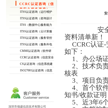
CCRC认证咨询（信
息安全服务资质）
ITSS认证咨询（运行维护
安
服务能力成熟度模型）
ITSS认证咨询（咨询设计
服务能力成熟度模型）
ITSS（数据中心服务能力
安全软件
成熟度模型）认证咨询
ITSS认证咨询（云计算服
资料清单新！
务能力模型）
ITSS认证咨询（服务管控
CCRC认证
标准）
ITSS认证咨询（服务外包
标准）
如下：
CMMI认证咨询（软件研
发能力成熟度模型评估）
1、办公场
CCRC认证咨询（信息安全
服务资质）
CS认证咨询（信息系统建
2、技术负
设与服务模型评估）
ISO27001认证咨询（信息
核表
安全管理体系标准））
3、项目负
ITSS认证资质成熟度等级...
4、首个软
通过周期ITSS认证运维模...
知书/收款证明
正副本证书ITSS认证三级...
5、近3年6
ITSS认证证书换换证！
深圳市领盛信息技术有限公司